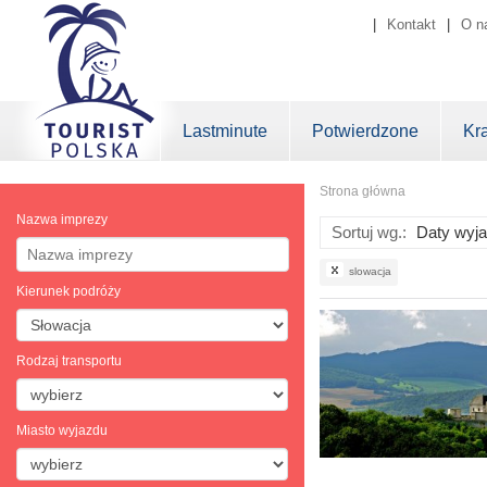
|
Kontakt
|
O n
Lastminute
Potwierdzone
Kr
Strona główna
Nazwa imprezy
Sortuj wg.:
slowacja
Kierunek podróży
Rodzaj transportu
Miasto wyjazdu