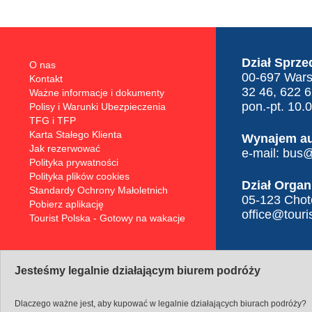
Dział Sprze
O nas
00-697 Warsz
Kontakt
32 46, 622 
Ważne informacje i dokumenty
pon.-pt. 10.
Polisy i Warunki Ubezpieczenia
TFG i TFP
Karta Stałego Klienta
Wynajem a
Jak rezerwować
e-mail:
bus@t
Polityka prywatności
Polityka plików cookies
Dział Organ
Standardy Ochrony Małoletnich
05-123 Choto
Pobierz aplikację
office@touris
Tourist Polska - Gotowy na wakacje
Jesteśmy legalnie działającym biurem podróży
Dlaczego ważne jest, aby kupować w legalnie działających biurach podróży?