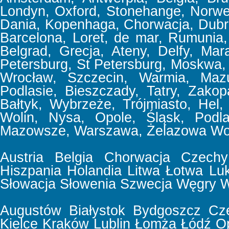
Londyn, Oxford, Stonehange, Norweg
Dania, Kopenhaga, Chorwacja, Dubrov
Barcelona, Loret, de mar, Rumunia, 
Belgrad, Grecja, Ateny, Delfy, Mar
Petersburg, St Petersburg, Moskwa,
Wrocław, Szczecin, Warmia, Mazu
Podlasie, Bieszczady, Tatry, Zakop
Bałtyk, Wybrzeże, Trójmiasto, Hel,
Wolin, Nysa, Opole, Śląsk, Podla
Mazowsze, Warszawa, Żelazowa Wol
Austria
Belgia
Chorwacja
Czechy
Hiszpania
Holandia
Litwa
Łotwa
Lu
Słowacja
Słowenia
Szwecja
Węgry
W
Augustów
Białystok
Bydgoszcz
Cz
Kielce
Kraków
Lublin
Łomża
Łódź
O