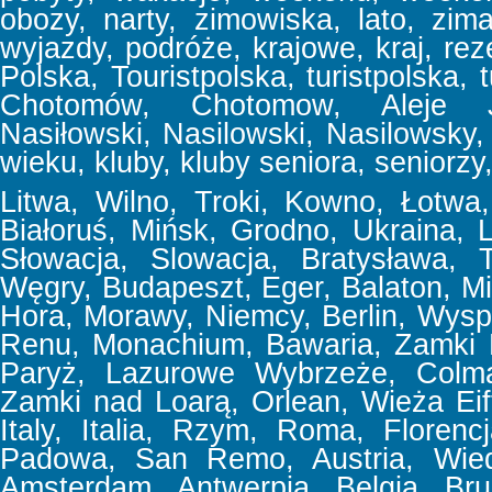
obozy, narty, zimowiska, lato, zima
wyjazdy, podróże, krajowe, kraj, reze
Polska, Touristpolska, turistpolska, t
Chotomów, Chotomow, Aleje Jer
Nasiłowski, Nasilowski, Nasilowsky, f
wieku, kluby, kluby seniora, seniorzy,
Litwa, Wilno, Troki, Kowno, Łotwa, 
Białoruś, Mińsk, Grodno, Ukraina,
Słowacja, Slowacja, Bratysława, T
Węgry, Budapeszt, Eger, Balaton, Mi
Hora, Morawy, Niemcy, Berlin, Wyspa
Renu, Monachium, Bawaria, Zamki 
Paryż, Lazurowe Wybrzeże, Colmar
Zamki nad Loarą, Orlean, Wieża Eif
Italy, Italia, Rzym, Roma, Floren
Padowa, San Remo, Austria, Wiede
Amsterdam, Antwerpia, Belgia, Bru