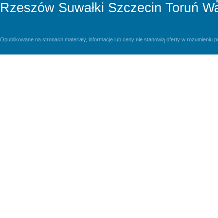
Rzeszów
Suwałki
Szczecin
Toruń
Wa
Opublikowane na stronach materiały, informacje lub ceny nie stanowią oferty w rozumieniu