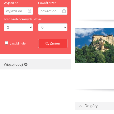
Wyjazd po
Powrót przed
wyjazd od
powrót do
Ilość osób dorosłych i dzieci
Zmień
Last Minute
Więcej opcji
Do góry