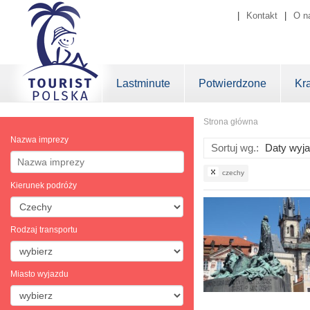
|
Kontakt
|
O n
Lastminute
Potwierdzone
Kr
Strona główna
Nazwa imprezy
Sortuj wg.:
czechy
Kierunek podróży
Rodzaj transportu
Miasto wyjazdu