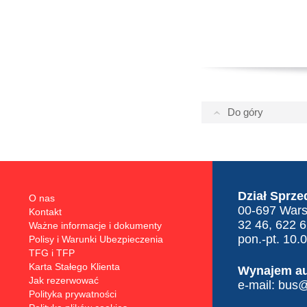
Do góry
Dział Sprze
O nas
00-697 Warsz
Kontakt
32 46, 622 
Ważne informacje i dokumenty
pon.-pt. 10.
Polisy i Warunki Ubezpieczenia
TFG i TFP
Karta Stałego Klienta
Wynajem a
Jak rezerwować
e-mail:
bus@t
Polityka prywatności