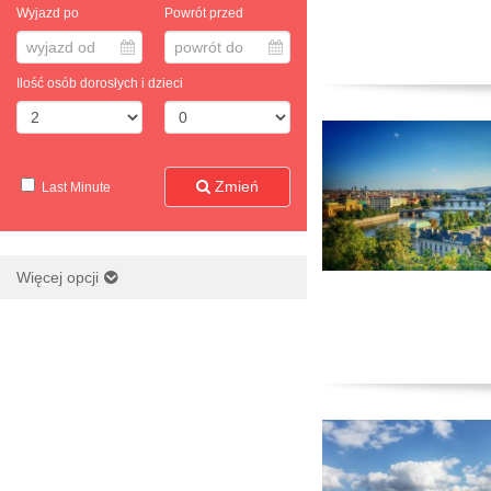
Wyjazd po
Powrót przed
wyjazd od
powrót do
Ilość osób dorosłych i dzieci
Zmień
Last Minute
Więcej opcji