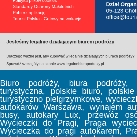
Polityka plików cookies
Dział Organ
Standardy Ochrony Małoletnich
05-123 Choto
Pobierz aplikację
office@touris
Tourist Polska - Gotowy na wakacje
Jesteśmy legalnie działającym biurem podróży
Dlaczego ważne jest, aby kupować w legalnie działających biurach podróży?
Sprawdź szczegóły na stronie
www.legalnebiuropodrozy.pl
Biuro podróży, biura podróży, b
turystyczna, polskie biuro, polski
turystyczno pielgrzymkowe, wyciec
autokarów Warszawa, wynajem aut
busy, autokary Lux, przewóz osó
Wycieczki do Pragi, Praga wyciec
Wycieczka do pragi autokarem, Pr