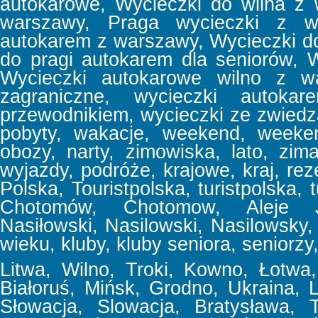
autokarowe, Wycieczki do wilna z
warszawy, Praga wycieczki z w
autokarem z warszawy, Wycieczki d
do pragi autokarem dla seniorów, 
Wycieczki autokarowe wilno z wa
zagraniczne, wycieczki autoka
przewodnikiem, wycieczki ze zwiedz
pobyty, wakacje, weekend, week
obozy, narty, zimowiska, lato, zima
wyjazdy, podróże, krajowe, kraj, reze
Polska, Touristpolska, turistpolska, t
Chotomów, Chotomow, Aleje Jer
Nasiłowski, Nasilowski, Nasilowsky, f
wieku, kluby, kluby seniora, seniorzy,
Litwa, Wilno, Troki, Kowno, Łotwa, 
Białoruś, Mińsk, Grodno, Ukraina,
Słowacja, Slowacja, Bratysława, T