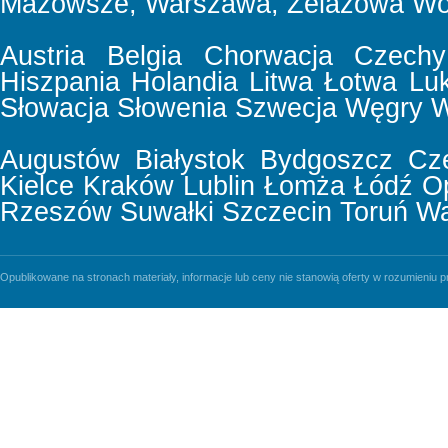
Mazowsze, Warszawa, Żelazowa Wol
Austria
Belgia
Chorwacja
Czechy
Hiszpania
Holandia
Litwa
Łotwa
Lu
Słowacja
Słowenia
Szwecja
Węgry
W
Augustów
Białystok
Bydgoszcz
Cz
Kielce
Kraków
Lublin
Łomża
Łódź
O
Rzeszów
Suwałki
Szczecin
Toruń
Wa
Opublikowane na stronach materiały, informacje lub ceny nie stanowią oferty w rozumieniu