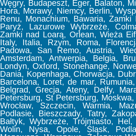
Węgry, Budapeszt, Eger, Balaton, Mi
Hora, Morawy, Niemcy, Berlin, Wyspa
Renu, Monachium, Bawaria, Zamki 
Paryż, Lazurowe Wybrzeże, Colmar
Zamki nad Loarą, Orlean, Wieża Eif
Italy, Italia, Rzym, Roma, Floren
Padowa, San Remo, Austria, Wiede
Amsterdam, Antwerpia, Belgia, Bru
Londyn, Oxford, Stonehange, Norweg
Dania, Kopenhaga, Chorwacja, Dubrov
Barcelona, Loret, de mar, Rumunia, 
Belgrad, Grecja, Ateny, Delfy, Mar
Petersburg, St Petersburg, Moskwa,
Wrocław, Szczecin, Warmia, Mazu
Podlasie, Bieszczady, Tatry, Zakop
Bałtyk, Wybrzeże, Trójmiasto, Hel,
Wolin, Nysa, Opole, Śląsk, Podla