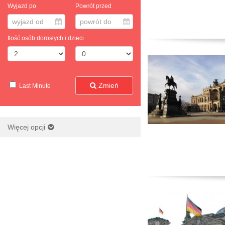
Wyjazd po
Powrót przed
wyjazd od
powrót do
Ilość osób dorosłych i dzieci
Zmień
Last Minute
Więcej opcji