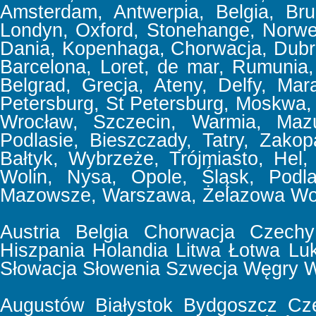
Amsterdam, Antwerpia, Belgia, Bru
Londyn, Oxford, Stonehange, Norweg
Dania, Kopenhaga, Chorwacja, Dubrov
Barcelona, Loret, de mar, Rumunia, 
Belgrad, Grecja, Ateny, Delfy, Mar
Petersburg, St Petersburg, Moskwa,
Wrocław, Szczecin, Warmia, Mazu
Podlasie, Bieszczady, Tatry, Zakop
Bałtyk, Wybrzeże, Trójmiasto, Hel,
Wolin, Nysa, Opole, Śląsk, Podla
Mazowsze, Warszawa, Żelazowa Wol
Austria
Belgia
Chorwacja
Czechy
Hiszpania
Holandia
Litwa
Łotwa
Lu
Słowacja
Słowenia
Szwecja
Węgry
W
Augustów
Białystok
Bydgoszcz
Cz