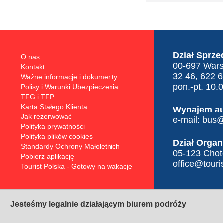
Dział Sprze
O nas
00-697 Warsz
Kontakt
32 46, 622 
Ważne informacje i dokumenty
pon.-pt. 10.
Polisy i Warunki Ubezpieczenia
TFG i TFP
Karta Stałego Klienta
Wynajem a
Jak rezerwować
e-mail:
bus@t
Polityka prywatności
Polityka plików cookies
Dział Organ
Standardy Ochrony Małoletnich
05-123 Choto
Pobierz aplikację
office@touris
Tourist Polska - Gotowy na wakacje
Jesteśmy legalnie działającym biurem podróży