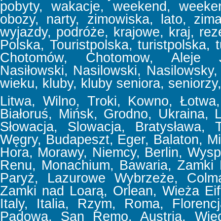
pobyty, wakacje, weekend, week
obozy, narty, zimowiska, lato, zima
wyjazdy, podróże, krajowe, kraj, reze
Polska, Touristpolska, turistpolska, t
Chotomów, Chotomow, Aleje Jer
Nasiłowski, Nasilowski, Nasilowsky, f
wieku, kluby, kluby seniora, seniorzy,
Litwa, Wilno, Troki, Kowno, Łotwa, 
Białoruś, Mińsk, Grodno, Ukraina,
Słowacja, Slowacja, Bratysława, T
Węgry, Budapeszt, Eger, Balaton, Mi
Hora, Morawy, Niemcy, Berlin, Wyspa
Renu, Monachium, Bawaria, Zamki 
Paryż, Lazurowe Wybrzeże, Colmar
Zamki nad Loarą, Orlean, Wieża Eif
Italy, Italia, Rzym, Roma, Floren
Padowa, San Remo, Austria, Wiede