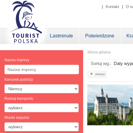
|
Kontakt
|
O n
Lastminute
Potwierdzone
Kr
Strona główna
Nazwa imprezy
Sortuj wg.:
niemcy
Kierunek podróży
Rodzaj transportu
Miasto wyjazdu