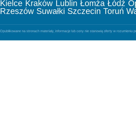
Kielce
Kraków
Lublin
Łomża
Łódź
O
Rzeszów
Suwałki
Szczecin
Toruń
Wa
Opublikowane na stronach materiały, informacje lub ceny nie stanowią oferty w rozumieniu