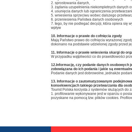
2. sprostowania danych,
3. żądania uzupełnienia niekompletnych danych 
4. usunięcia danych lub ograniczenia przetwarzan
5. wniesienia sprzeciwu wobec dalszego przetwa
6. przeniesienia Państwa danych osobowych
7. tego, by nie podlegać decyzji, która opiera s
wpływ
10. Informacje o prawie do cofnięcia zgody
Mają Państwo prawo do cofnięcia wyrażonej zgo
dokonano na podstawie udzielonej zgody przed jej
11. Informacje o prawie wniesienia skargi do o
W przypadku wątpliwości co do prawidłowości prz
12.Informację, czy podanie danych osobowych 
zobowiązana do ich podania i jakie są ewentua
Podanie danych jest dobrowolne, jednakże podan
13. Informacje o zautomatyzowanym podejmowaniu
konsekwencjach takiego przetwarzania dla osoby
Tourist Polska korzysta z systemów służących d
1. profilowanie wykonywane jest w oparciu o posia
pozyskane na pomocą tzw. plików cookies. Profil