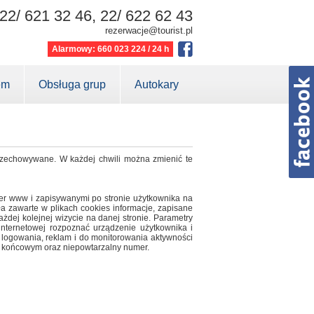
22/ 621 32 46, 22/ 622 62 43
rezerwacje@tourist.pl
Alarmowy: 660 023 224 / 24 h
em
Obsługa grup
Autokary
 przechowywane. W każdej chwili można zmienić te
rwer www i zapisywanymi po stronie użytkownika na
a zawarte w plikach cookies informacje, zapisane
ażdej kolejnej wizycie na danej stronie. Parametry
 internetowej rozpoznać urządzenie użytkownika i
 logowania, reklam i do monitorowania aktywności
u końcowym oraz niepowtarzalny numer.