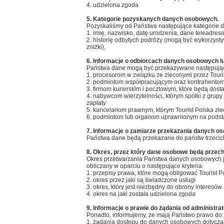
4. udzielona zgoda
5. Kategorie pozyskanych danych osobowych.
Pozyskaliśmy od Państwa następujące kategorie 
1. imię, nazwisko, datę urodzenia, dane teleadreso
2. historię odbytych podróży (mogą być wykorzyst
zniżki),
6. Informacje o odbiorcach danych osobowych l
Państwa dane mogą być przekazywane następują
1. procesorom w związku ze zleconymi przez Touris
2. podmiotom współpracującym oraz kontrahento
3. firmom kurierskim i pocztowym, które będą dost
4. nabywcom wierzytelności, którym spółki z grup
zapłaty
5. kancelariom prawnym, którym Tourist Polska zl
6. podmiotom lub organom uprawnionym na podst
7. Informacje o zamiarze przekazania danych o
Państwa dane będą przekazane do państw trzecich w
8. Okres, przez który dane osobowe będą przecho
Okres przetwarzania Państwa danych osobowych j
obliczany w oparciu o następujące kryteria:
1. przepisy prawa, które mogą obligować Tourist 
2. okres przez jaki są świadczone usługi
3. okres, który jest niezbędny do obrony interesów 
4. okres na jaki została udzielona zgoda
9. Informacje o prawie do żądania od administr
Ponadto, informujemy, że mają Państwo prawo do:
1. żądania dostępu do danych osobowych dotycz