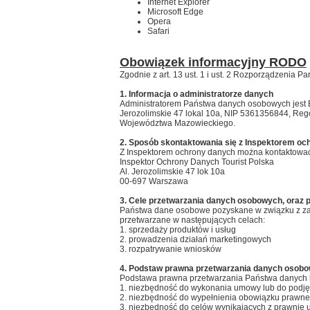
Internet Explorer
Microsoft Edge
Opera
Safari
Obowiązek informacyjny RODO
Zgodnie z art. 13 ust. 1 i ust. 2 Rozporządzenia P
1. Informacja o administratorze danych
Administratorem Państwa danych osobowych jest B
Jerozolimskie 47 lokal 10a, NIP 5361356844, Re
Województwa Mazowieckiego.
2. Sposób skontaktowania się z Inspektorem oc
Z Inspektorem ochrony danych można kontaktować s
Inspektor Ochrony Danych Tourist Polska
Al. Jerozolimskie 47 lok 10a
00-697 Warszawa
3. Cele przetwarzania danych osobowych, oraz p
Państwa dane osobowe pozyskane w związku z zaw
przetwarzane w następujących celach:
1. sprzedaży produktów i usług
2. prowadzenia działań marketingowych
3. rozpatrywanie wniosków
4. Podstaw prawna przetwarzania danych osob
Podstawa prawna przetwarzania Państwa danych 
1. niezbędność do wykonania umowy lub do podj
2. niezbędność do wypełnienia obowiązku prawne
3. niezbędność do celów wynikających z prawnie u