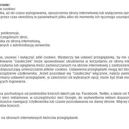
ronie:
w cookies:
nika, aż do czasu wylogowania, opuszczenia strony internetowej lub wyłączenia op
ka przez czas określony w parametrach pliku albo do momentu ich ręcznego usunięc
 preferencje,
zczególnych stron,
nika ze stroną internetową,
anych z administracją serwerów.
usuwać i wyłączać pliki cookies. Wystarczy tak ustawić przeglądarkę, by nie a
ptowanie "ciasteczek" może spowodować utrudnienia w korzystaniu ze strony int
czytania lub oglądania treści zamieszczanych na stronie internetowej z zastrzeże
dopuszczają umieszczanie plików cookies. Ustawienia przeglądarki mogą też bl
rządzenie użytkownika. Jeżeli pozostawi się "ciasteczka" włączone, należy pam
miany ustawień przeglądarki, w zależności od wybranych opcji, może być brak możl
ących logowania.
a pochodzące od podmiotów trzecich takich jak np. Facebook, Twitter, a także od f
sieci reklamowe, w szczególności sieć Google, do wyświetlenia reklam dopaso
cieżce nawigacji Użytkownika lub czasie pozostawania na danej stronie. Więcej i
tów trzecich.
ię na stronach internetowych twórców przeglądarek.