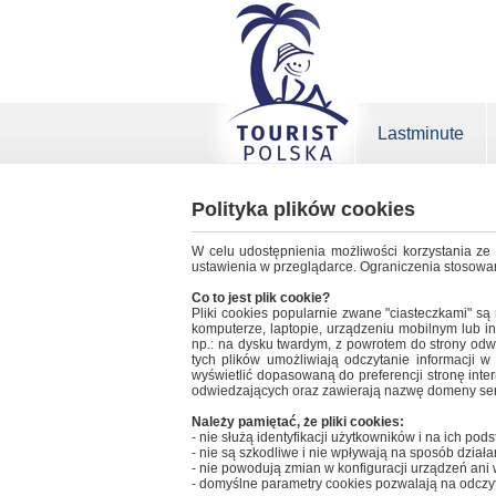
Lastminute
Polityka plików cookies
W celu udostępnienia możliwości korzystania ze 
ustawienia w przeglądarce. Ograniczenia stosowa
Co to jest plik cookie?
Pliki cookies popularnie zwane "ciasteczkami" są
komputerze, laptopie, urządzeniu mobilnym lub i
np.: na dysku twardym, z powrotem do strony odwie
tych plików umożliwiają odczytanie informacji w
wyświetlić dopasowaną do preferencji stronę int
odwiedzających oraz zawierają nazwę domeny ser
Należy pamiętać, że pliki cookies:
- nie służą identyfikacji użytkowników i na ich pod
- nie są szkodliwe i nie wpływają na sposób dział
- nie powodują zmian w konfiguracji urządzeń an
- domyślne parametry cookies pozwalają na odczyta