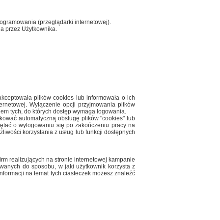
rogramowania (przeglądarki internetowej).
ia przez Użytkownika.
kceptowała plików cookies lub informowała o ich
ernetowej. Wyłączenie opcji przyjmowania plików
niem tych, do których dostęp wymaga logowania.
okować automatyczną obsługę plików "cookies" lub
iętać o wylogowaniu się po zakończeniu pracy na
iwości korzystania z usług lub funkcji dostępnych
irm realizujących na stronie internetowej kampanie
wanych do sposobu, w jaki użytkownik korzysta z
nformacji na temat tych ciasteczek możesz znaleźć