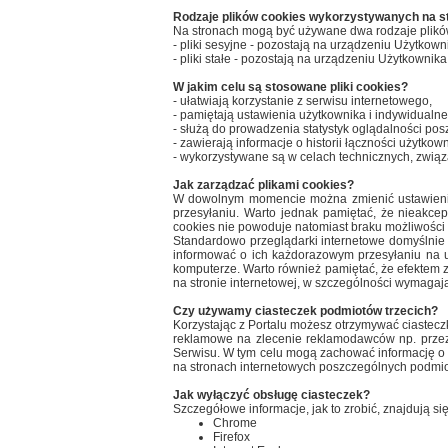
Rodzaje plików cookies wykorzystywanych na st
Na stronach mogą być używane dwa rodzaje plikó
- pliki sesyjne - pozostają na urządzeniu Użytkow
- pliki stałe - pozostają na urządzeniu Użytkowni
W jakim celu są stosowane pliki cookies?
- ułatwiają korzystanie z serwisu internetowego,
- pamiętają ustawienia użytkownika i indywidualne
- służą do prowadzenia statystyk oglądalności pos
- zawierają informacje o historii łączności użytkow
- wykorzystywane są w celach technicznych, związ
Jak zarządzać plikami cookies?
W dowolnym momencie można zmienić ustawienia, 
przesyłaniu. Warto jednak pamiętać, że nieakce
cookies nie powoduje natomiast braku możliwości 
Standardowo przeglądarki internetowe domyślnie 
informować o ich każdorazowym przesyłaniu na u
komputerze. Warto również pamiętać, że efektem z
na stronie internetowej, w szczególności wymagaj
Czy używamy ciasteczek podmiotów trzecich?
Korzystając z Portalu możesz otrzymywać ciasteczk
reklamowe na zlecenie reklamodawców np. przez 
Serwisu. W tym celu mogą zachować informację o ś
na stronach internetowych poszczególnych podmio
Jak wyłączyć obsługę ciasteczek?
Szczegółowe informacje, jak to zrobić, znajdują s
Chrome
Firefox