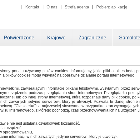
|
Kontakt
|
O nas
|
Strefa agenta
|
Pobierz aplikację
Potwierdzone
Krajowe
Zagraniczne
Samolot
strony portalu używamy plików cookies. Informujemy, jakie pliki cookies będą
nia plików cookies mogą wpłynąć na poprawne działanie portalu internetowego.
 niewielkimi, zawierającymi informacje plikami tekstowymi, wysyłanymi przez se
nnym urządzeniu podczas przeglądania stron internetowych. Przeglądarka przesył
dzanej lub do innej strony internetowej, która rozpoznaje dany plik cookie, po k
 nich zawartych jedynie serwerowi, który je utworzył. Pozwala to danej stronie
ernetową. "Ciasteczka" są najczęściej stosowane w przypadku stron wymagających
wisu internetowego, z którego pochodzą, czas przechowywania ich na urządzeni
stawie nie jest ustalana czyjakolwiek tożsamość,
ania urządzeń,
i w oprogramowaniu,
nie informacji w nich zawartych jedynie serwerowi, który je utworzył.