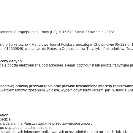
arlamentu Europejskiego i Rady (UE) 2016/679 z dnia 27 kwietnia 2016r.,:
iuro Turystyczno – Handlowe Tourist Polska z siedzibą w Chotomowie 05-123 ul.
gon 012650846, wpisanym do Rejestru Organizatorów Turystyki i Pośredników Tur
hrony danych
ię pocztą elektroniczną pod adresem e-mail iod@tourist lub pocztą tradycyjną pi
odstawę prawną przetwarzania oraz prawnie uzasadnione interesy realizowane p
arciem umowy, złożeniem wniosku, wypełnionym formularzem, jak i w trakcie w
owych
będzie:
ęcia działań na Państwa żądanie przed zawarciem umowy
go ciążącego na administratorze
zasadnionych interesów realizowanych przez administratora np. takich jak udziel