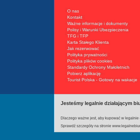
O nas
Kontakt
Ważne informacje i dokumenty
Polisy i Warunki Ubezpieczenia
TFG i TFP
Karta Stałego Klienta
Jak rezerwować
Polityka prywatności
Polityka plików cookies
Standardy Ochrony Małoletnich
Pobierz aplikację
Tourist Polska - Gotowy na wakacje
Jesteśmy legalnie działającym b
Dlaczego ważne jest, aby kupować w legalnie 
Sprawdź szczegóły na stronie
www.legalnebiur