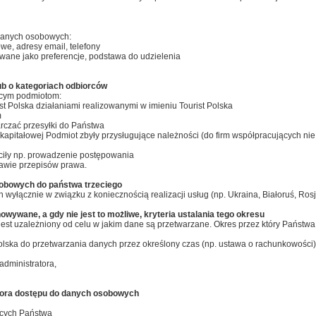
danych osobowych:
we, adresy email, telefony
ywane jako preferencje, podstawa do udzielenia
ub o kategoriach odbiorców
cym podmiotom:
t Polska działaniami realizowanymi w imieniu Tourist Polska
m
arczać przesyłki do Państwa
y kapitałowej Podmiot zbyły przysługujące należności (do firm współpracujących n
eciły np. prowadzenie postępowania
awie przepisów prawa.
sobowych do państwa trzeciego
yłącznie w związku z koniecznością realizacji usług (np. Ukraina, Białoruś, Rosj
wywane, a gdy nie jest to możliwe, kryteria ustalania tego okresu
est uzależniony od celu w jakim dane są przetwarzane. Okres przez który Państ
Polska do przetwarzania danych przez określony czas (np. ustawa o rachunkowości)
administratora,
atora dostępu do danych osobowych
ących Państwa