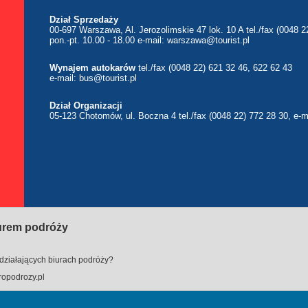
Dział Sprzedaży
00-697 Warszawa, Al. Jerozolimskie 47 lok. 10 A tel./fax (0048 2
pon.-pt. 10.00 - 18.00 e-mail:
warszawa@tourist.pl
Wynajem autokarów
tel./fax (0048 22) 621 32 46, 622 62 43
e-mail:
bus@tourist.pl
Dział Organizacji
05-123 Chotomów, ul. Boczna 4 tel./fax (0048 22) 772 28 30, e-m
iurem podróży
działających biurach podróży?
opodrozy.pl