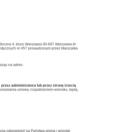
 Boczna 4, biuro Warszawa 00-697 Warszawa Al.
ystycznych nr 457 prowadzonym przez Marszalka
sząc na adres:
rzez administratora lub przez stronę trzecią
ykonywania umowy, rozpatrzeniem wniosku, będą
ania odpowiedzi na Państwa pisma i wnioski