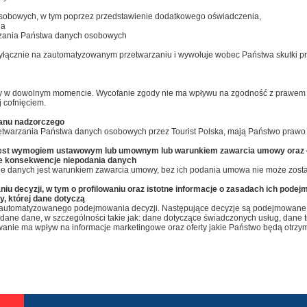
osobowych, w tym poprzez przedstawienie dodatkowego oświadczenia,
ia
rzania Państwa danych osobowych
ię wyłącznie na zautomatyzowanym przetwarzaniu i wywołuje wobec Państwa skutki 
dy w dowolnym momencie. Wycofanie zgody nie ma wpływu na zgodność z prawem 
 cofnięciem.
rganu nadzorczego
etwarzania Państwa danych osobowych przez Tourist Polska, mają Państwo prawo 
jest wymogiem ustawowym lub umownym lub warunkiem zawarcia umowy oraz czy
lne konsekwencje niepodania danych
ie danych jest warunkiem zawarcia umowy, bez ich podania umowa nie może zosta
 decyzji, w tym o profilowaniu oraz istotne informacje o zasadach ich podej
, której dane dotyczą
o zautomatyzowanego podejmowania decyzji. Następujące decyzje są podejmowan
dane dane, w szczególności takie jak: dane dotyczące świadczonych usług, dane tr
owanie ma wpływ na informacje marketingowe oraz oferty jakie Państwo będą otrz