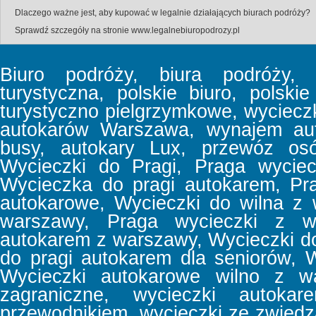
Dlaczego ważne jest, aby kupować w legalnie działających biurach podróży?
Sprawdź szczegóły na stronie
www.legalnebiuropodrozy.pl
Biuro podróży, biura podróży, b
turystyczna, polskie biuro, polski
turystyczno pielgrzymkowe, wyciec
autokarów Warszawa, wynajem aut
busy, autokary Lux, przewóz osó
Wycieczki do Pragi, Praga wyciec
Wycieczka do pragi autokarem, Pr
autokarowe, Wycieczki do wilna z
warszawy, Praga wycieczki z w
autokarem z warszawy, Wycieczki d
do pragi autokarem dla seniorów, 
Wycieczki autokarowe wilno z wa
zagraniczne, wycieczki autoka
przewodnikiem, wycieczki ze zwiedz