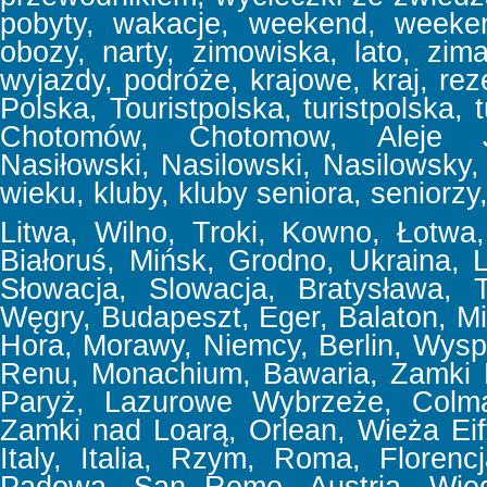
pobyty, wakacje, weekend, week
obozy, narty, zimowiska, lato, zima
wyjazdy, podróże, krajowe, kraj, reze
Polska, Touristpolska, turistpolska, t
Chotomów, Chotomow, Aleje Jer
Nasiłowski, Nasilowski, Nasilowsky, f
wieku, kluby, kluby seniora, seniorzy,
Litwa, Wilno, Troki, Kowno, Łotwa, 
Białoruś, Mińsk, Grodno, Ukraina,
Słowacja, Slowacja, Bratysława, T
Węgry, Budapeszt, Eger, Balaton, Mi
Hora, Morawy, Niemcy, Berlin, Wyspa
Renu, Monachium, Bawaria, Zamki 
Paryż, Lazurowe Wybrzeże, Colmar
Zamki nad Loarą, Orlean, Wieża Eif
Italy, Italia, Rzym, Roma, Floren