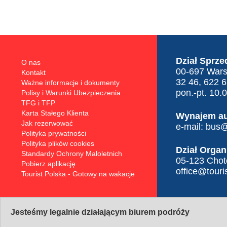
Dział Sprze
O nas
00-697 Warsz
Kontakt
32 46, 622 
Ważne informacje i dokumenty
pon.-pt. 10.
Polisy i Warunki Ubezpieczenia
TFG i TFP
Karta Stałego Klienta
Wynajem a
Jak rezerwować
e-mail:
bus@t
Polityka prywatności
Polityka plików cookies
Dział Organ
Standardy Ochrony Małoletnich
05-123 Choto
Pobierz aplikację
office@touris
Tourist Polska - Gotowy na wakacje
Jesteśmy legalnie działającym biurem podróży