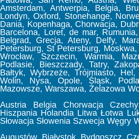
Padowa, San Remo, Austria, Wiede
Amsterdam, Antwerpia, Belgia, Bru
Londyn, Oxford, Stonehange, Norweg
Dania, Kopenhaga, Chorwacja, Dubrov
Barcelona, Loret, de mar, Rumunia, 
Belgrad, Grecja, Ateny, Delfy, Mar
Petersburg, St Petersburg, Moskwa,
Wrocław, Szczecin, Warmia, Mazu
Podlasie, Bieszczady, Tatry, Zakop
Bałtyk, Wybrzeże, Trójmiasto, Hel,
Wolin, Nysa, Opole, Śląsk, Podla
Mazowsze, Warszawa, Żelazowa Wol
Austria
Belgia
Chorwacja
Czechy
Hiszpania
Holandia
Litwa
Łotwa
Lu
Słowacja
Słowenia
Szwecja
Węgry
W
Augustów
Białystok
Bydgoszcz
Cz