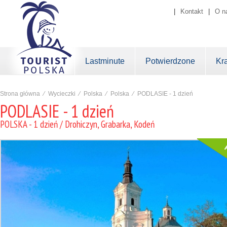
|
Kontakt
|
O n
Lastminute
Potwierdzone
Kr
Strona główna
⁄
Wycieczki
⁄
Polska
⁄
Polska
⁄
PODLASIE - 1 dzień
PODLASIE - 1 dzień
POLSKA - 1 dzień / Drohiczyn, Grabarka, Kodeń