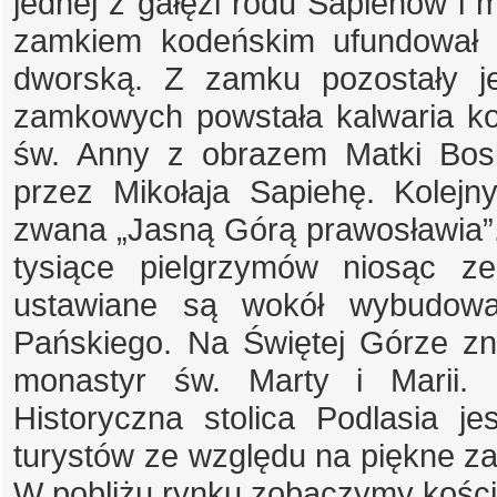
jednej z gałęzi rodu Sapiehów i 
zamkiem kodeńskim ufundował k
dworską. Z zamku pozostały je
zamkowych powstała kalwaria ko
św. Anny z obrazem Matki Bos
przez Mikołaja Sapiehę. Kolej
zwana „Jasną Górą prawosławia”.
tysiące pielgrzymów niosąc z
ustawiane są wokół wybudowa
Pańskiego. Na Świętej Górze zn
monastyr św. Marty i Marii.
Historyczna stolica Podlasia 
turystów ze względu na piękne za
W pobliżu rynku zobaczymy kości