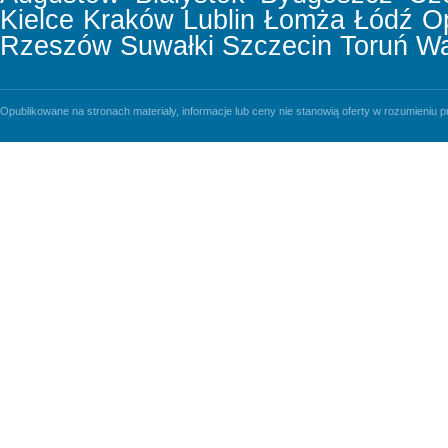
Kielce
Kraków
Lublin
Łomża
Łódź
O
Rzeszów
Suwałki
Szczecin
Toruń
Wa
Opublikowane na stronach materiały, informacje lub ceny nie stanowią oferty w rozumieniu