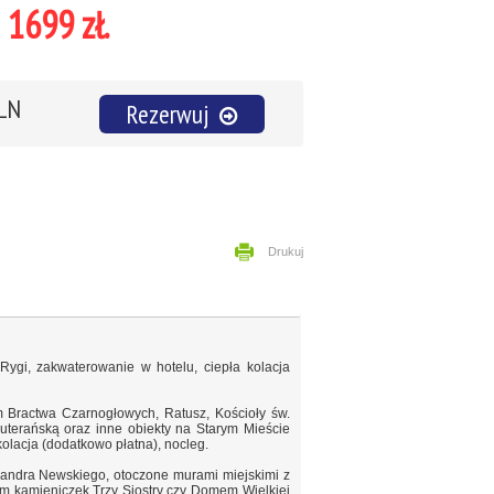
1699 zł.
PLN
Rezerwuj
Drukuj
Rygi, zakwaterowanie w hotelu, ciepła kolacja
 Bractwa Czarnogłowych, Ratusz, Kościoły św.
Luterańską oraz inne obiekty na Starym Mieście
olacja (dodatkowo płatna), nocleg.
andra Newskiego, otoczone murami miejskimi z
m kamieniczek Trzy Siostry czy Domem Wielkiej