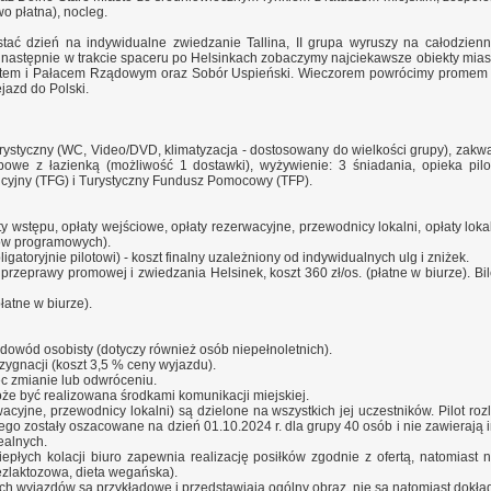
wo płatna), nocleg.
tać dzień na indywidualne zwiedzanie Tallina, II grupa wyruszy na całodzien
następnie w trakcie spaceru po Helsinkach zobaczymy najciekawsze obiekty miasta
tetem i Pałacem Rządowym oraz Sobór Uspieński. Wieczorem powrócimy promem 
ejazd do Polski.
ystyczny (WC, Video/DVD, klimatyzacja - dostosowany do wielkości grupy), zakwate
obowe z łazienką (możliwość 1 dostawki), wyżywienie: 3 śniadania, opieka pil
cyjny (TFG) i Turystyczny Fundusz Pomocowy (TFP).
ety wstępu, opłaty wejściowe, opłaty rezerwacyjne, przewodnicy lokalni, opłaty lo
ztów programowych).
ligatoryjnie pilotowi) - koszt finalny uzależniony od indywidualnych ulg i zniżek.
 przeprawy promowej i zwiedzania Helsinek, koszt 360 zł/os. (płatne w biurze).
Bi
płatne w biurze).
 dowód osobisty (dotyczy również osób niepełnoletnich).
ygnacji (koszt 3,5 % ceny wyjazdu).
ec zmianie lub odwróceniu.
że być realizowana środkami komunikacji miejskiej.
acyjne, przewodnicy lokalni) są dzielone na wszystkich jej uczestników. Pilot roz
nego zostały oszacowane na dzień 01.10.2024 r. dla grupy 40 osób i nie zawieraj
ealnych.
łych kolacji biuro zapewnia realizację posiłków zgodnie z ofertą, natomiast nie
bezlaktozowa, dieta wegańska).
ach wyjazdów są przykładowe i przedstawiają ogólny obraz, nie są natomiast dok