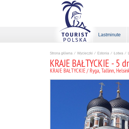
Lastminute
Strona główna
⁄
Wycieczki
⁄
Estonia
⁄
Łotwa
⁄
KRAJE BAŁTYCKIE - 5 d
KRAJE BAŁTYCKIE / Ryga, Tallinn, Helsink