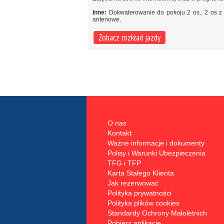
Inne:
Dokwaterowanie do pokoju 2 os., 2 os z 
antenowe.
Zobacz rozkład jazdy
O nas
Kontakt
Ważne informacje i dokumenty
Polisy i Warunki Ubezpieczenia
TFG i TFP
Karta Stałego Klienta
Jak rezerwować
Polityka prywatności
Polityka plików cookies
Standardy Ochrony Małoletnich
Pobierz aplikację