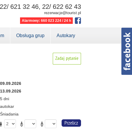
22/ 621 32 46, 22/ 622 62 43
rezerwacje@tourist.pl
Alarmowy: 660 023 224 / 24 h
em
Obsługa grup
Autokary
09.09.2026
13.09.2026
5 dni
autokar
Śniadania
Przelicz