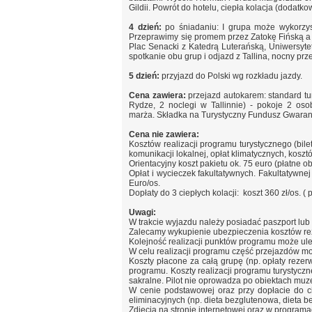
Gildii. Powrót do hotelu, ciepła kolacja (dodatko
4 dzień:
po śniadaniu: I grupa może wykorzys
Przeprawimy się promem przez Zatokę Fińską a 
Plac Senacki z Katedrą Luterańską, Uniwersy
spotkanie obu grup i odjazd z Tallina, nocny prz
5 dzień:
przyjazd do Polski wg rozkładu jazdy.
Cena zawiera:
przejazd autokarem: standard tur
Rydze, 2 noclegi w Tallinnie) - pokoje 2 os
marża.
Składka na Turystyczny Fundusz Gwaran
Cena nie zawiera:
Kosztów realizacji programu turystycznego (bil
komunikacji lokalnej, opłat klimatycznych, kos
Orientacyjny koszt pakietu ok. 75 euro (płatne ob
Opłat i wycieczek fakultatywnych. Fakultatywnej
Euro/os.
Dopłaty do 3 ciepłych kolacji: koszt 360 zł/os. ( 
Uwagi:
W trakcie wyjazdu należy posiadać paszport lub
Zalecamy wykupienie ubezpieczenia kosztów rez
Kolejność realizacji punktów programu może ul
W celu realizacji programu część przejazdów mo
Koszty płacone za całą grupę (np. opłaty rezerw
programu. Koszty realizacji programu turystycz
sakralne. Pilot nie oprowadza po obiektach muz
W cenie podstawowej oraz przy dopłacie do ciep
eliminacyjnych (np. dieta bezglutenowa, dieta 
Zdjęcia na stronie internetowej oraz w program