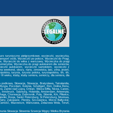
 biuro turystyczno pielgrzymkowe, wycieczki, wycieczka,
nsport osób, Wycieczki po polsce, Wycieczki do Pragi,
we, Wycieczki do wilna z warszawy, Wycieczka do pragi
emerytów, Wycieczka do pragi autokarem dla seniorów,
ieczki autokarem, wycieczki samolotem, wycieczki z
weekend, obozy, narty, zimowiska, lato, zima, jesień,
polska, turysta, turysta polska, turystapolska, tth, tth,
I wieku, kluby, kluby seniora, seniorzy, dla seniora, dla
ta podkowa, Słowacja, Slowacja, Bratysława, Tatralandia,
Wyspa, Poczdam, Kolonia, Sztuttgart, Ren, Dolina Renu,
, Zamki nad Loarą, Orlean, Wieża Eiffla, Nicea, Canes,
, Innsbruck, Salzburg, Holandia, Amsterdam, Antwerpia,
aga, Chorwacja, Dubrovnik, Pula, Sibenik, Krk, Plitwice,
aloniki, Rosja, Sankt Petersburg, St Petersburg, Moskwa,
atry, Zakopane, Pieniny, Szczawnica, Morze Bałtyckie,
ze, Zamość, Mazowsze, Warszawa, Żelazowa Wola, Toruń,
munia
Słowacja
Słowenia
Szwecja
Węgry
Wielka Brytania