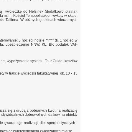
ną wycieczkę do Helsinek (dodatkowo płatna).
 m.in.: Kościół Temppeliaukion wykuty w skale,
do Tallinna. W późnych godzinach wieczornych
rowanie: 3 noclegi hotele **/*** (tj. 1 nocleg w
ota, ubezpieczenie NNW, KL, BP, podatek VAT-
kalne, wypożyczenie systemu Tour Guide, kosztów
lety
w trakcie wycieczki fakultatywnej ok. 10 - 15
licza się z grupą z pobranych kwot na realizację
ą indywidualnych dobrowolnych datków na obiekty
 gwarantuje realizacji diet specjalistycznych i
ładnym odzwierciedleniem zwiedzanych miejsc.