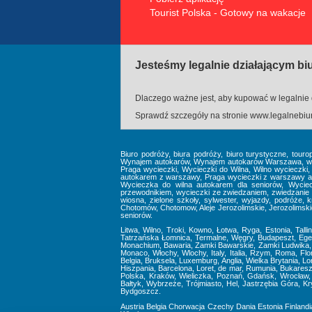
Tourist Polska - Gotowy na wakacje
Jesteśmy legalnie działającym b
Dlaczego ważne jest, aby kupować w legalnie 
Sprawdź szczegóły na stronie
www.legalnebiur
Biuro podróży, biura podróży, biuro turystyczne, touro
Wynajem autokarów, Wynajem autokarów Warszawa, wynaj
Praga wycieczki, Wycieczki do Wilna, Wilno wycieczki
autokarem z warszawy, Praga wycieczki z warszawy au
Wycieczka do wilna autokarem dla seniorów, Wyciec
przewodnikiem, wycieczki ze zwiedzaniem, zwiedzanie 
wiosna, zielone szkoły, sylwester, wyjazdy, podróże, kra
Chotomów, Chotomow, Aleje Jerozolimskie, Jerozolimskie, 
seniorów.
Litwa, Wilno, Troki, Kowno, Łotwa, Ryga, Estonia, Talli
Tatrzańska Łomnica, Termalne, Węgry, Budapeszt, Eger,
Monachium, Bawaria, Zamki Bawarskie, Zamki Ludwika, U
Monaco, Włochy, Wlochy, Italy, Italia, Rzym, Roma, Fl
Belgia, Bruksela, Luxemburg, Anglia, Wielka Brytania, L
Hiszpania, Barcelona, Loret, de mar, Rumunia, Bukareszt
Polska, Kraków, Wieliczka, Poznań, Gdańsk, Wrocław, 
Bałtyk, Wybrzeże, Trójmiasto, Hel, Jastrzębia Góra, 
Bydgoszcz.
Austria
Belgia
Chorwacja
Czechy
Dania
Estonia
Finlandi