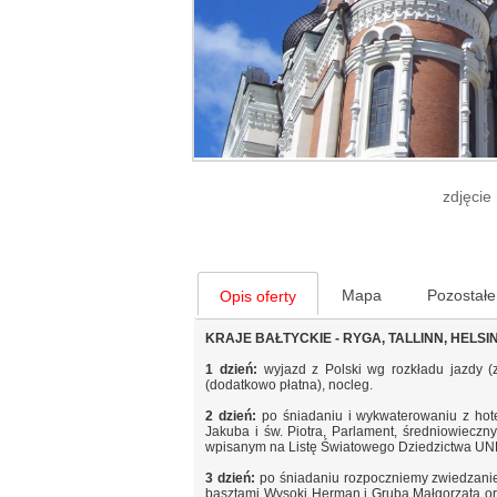
zdjęcie
Mapa
Pozostałe
Opis oferty
KRAJE BAŁTYCKIE - RYGA, TALLINN, HELSI
1 dzień:
wyjazd z Polski wg rozkładu jazdy (
(dodatkowo płatna), nocleg.
2 dzień:
po śniadaniu i wykwaterowaniu z hot
Jakuba i św. Piotra, Parlament, średniowieczn
wpisanym na Listę Światowego Dziedzictwa UNESC
3 dzień:
po śniadaniu rozpoczniemy zwiedzani
basztami Wysoki Herman i Gruba Małgorzata or