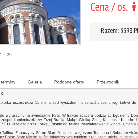
Cena / os.
Razem: 3398 
 1 z 20
 terminy
Galeria
Podobne oferty
Przewodnik
NKI
zbiórka uczestników 15 min przed wyjazdem), przejazd przez Litwę, Łotwę do 
elu wyruszymy na zwiedzanie Rygi. W trakcie spaceru podziwiać będziemy Dom
y zespół kamieniczek tzw. Trzej Bracia, Małą i Wielką Gildię Kupiecką, Katedrę 
O. Przejazd przez Łotwę, Estonię do Tallina, zakwaterowanie w hotelu, ciepła k
e Tallina. Zobaczymy Górne Stare Miasto ze wzgórzem Toompea i Soborem Aleks
az Dolne Stare Miasto ze średniowiecznym rynkiem z ratuszem miejskim, zespołe