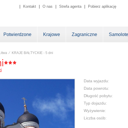
|
Kontakt
|
O nas
|
Strefa agenta
|
Pobierz aplikację
Potwierdzone
Krajowe
Zagraniczne
Samolot
Litwa
⁄
KRAJE BAŁTYCKIE - 5 dni
ni
i
Data wyjazdu:
Data powrotu:
Długość pobytu:
Typ dojazdu:
Wyżywienie:
Liczba osób: