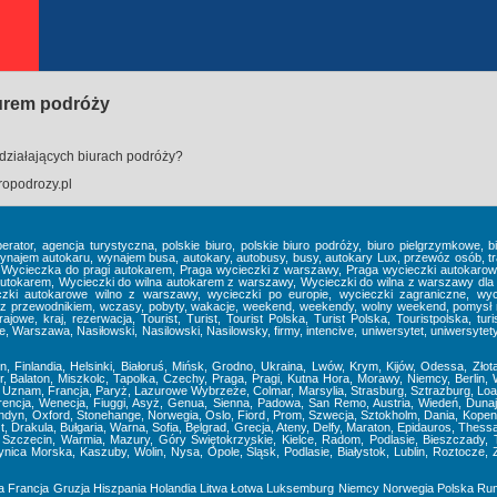
iurem podróży
działających biurach podróży?
opodrozy.pl
perator, agencja turystyczna, polskie biuro, polskie biuro podróży, biuro pielgrzymkowe,
em autokaru, wynajem busa, autokary, autobusy, busy, autokary Lux, przewóz osób, tra
, Wycieczka do pragi autokarem, Praga wycieczki z warszawy, Praga wycieczki autokaro
tokarem, Wycieczki do wilna autokarem z warszawy, Wycieczki do wilna z warszawy dla 
zki autokarowe wilno z warszawy, wycieczki po europie, wycieczki zagraniczne, wyc
z przewodnikiem, wczasy, pobyty, wakacje, weekend, weekendy, wolny weekend, pomysł na 
jowe, kraj, rezerwacja, Tourist, Turist, Tourist Polska, Turist Polska, Touristpolska, turist
Warszawa, Nasiłowski, Nasilowski, Nasilowsky, firmy, intencive, uniwersytet, uniwersytety II
nn, Finlandia, Helsinki, Białoruś, Mińsk, Grodno, Ukraina, Lwów, Krym, Kijów, Odessa, Zło
 Balaton, Miszkolc, Tapolka, Czechy, Praga, Pragi, Kutna Hora, Morawy, Niemcy, Berlin, 
znam, Francja, Paryż, Lazurowe Wybrzeże, Colmar, Marsylia, Strasburg, Sztrazburg, Loara
orencja, Wenecja, Fiuggi, Asyż, Genua, Sienna, Padowa, San Remo, Austria, Wiedeń, Dunaj
ondyn, Oxford, Stonehange, Norwegia, Oslo, Fiord, Prom, Szwecja, Sztokholm, Dania, Kopenh
, Drakula, Bułgaria, Warna, Sofia, Belgrad, Grecja, Ateny, Delfy, Maraton, Epidauros, Thess
Szczecin, Warmia, Mazury, Góry Świętokrzyskie, Kielce, Radom, Podlasie, Bieszczady, T
Krynica Morska, Kaszuby, Wolin, Nysa, Opole, Śląsk, Podlasie, Białystok, Lublin, Roztoc
a
Francja
Gruzja
Hiszpania
Holandia
Litwa
Łotwa
Luksemburg
Niemcy
Norwegia
Polska
Ru