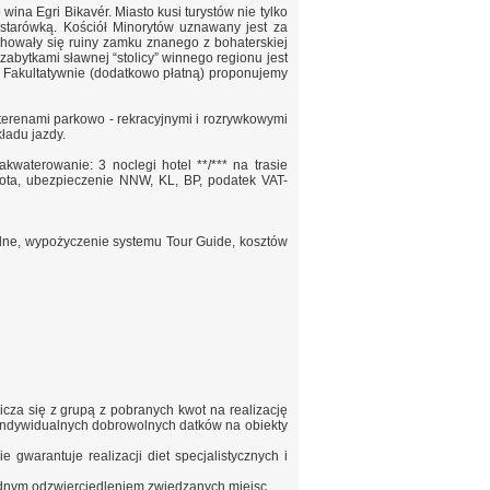
na Egri Bikavér. Miasto kusi turystów nie tylko
starówką. Kościół Minorytów uznawany jest za
chowały się ruiny zamku znanego z bohaterskiej
abytkami sławnej “stolicy” winnego regionu jest
. Fakultatywnie (dodatkowo płatną) proponujemy
terenami parkowo - rekracyjnymi i rozrywkowymi
ładu jazdy.
kwaterowanie: 3 noclegi hotel **/*** na trasie
ilota, ubezpieczenie NNW, KL, BP, podatek VAT-
kalne, wypożyczenie systemu Tour Guide, kosztów
licza się z grupą z pobranych kwot na realizację
ą indywidualnych dobrowolnych datków na obiekty
 gwarantuje realizacji diet specjalistycznych i
ładnym odzwierciedleniem zwiedzanych miejsc.