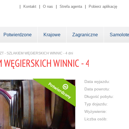
|
Kontakt
|
O nas
|
Strefa agenta
|
Pobierz aplikację
Potwierdzone
Krajowe
Zagraniczne
Samolot
T - SZLAKIEM WĘGIERSKICH WINNIC - 4 dni
 WĘGIERSKICH WINNIC - 4 dni
Data wyjazdu:
Data powrotu:
Długość pobytu:
Typ dojazdu:
Wyżywienie:
Liczba osób: