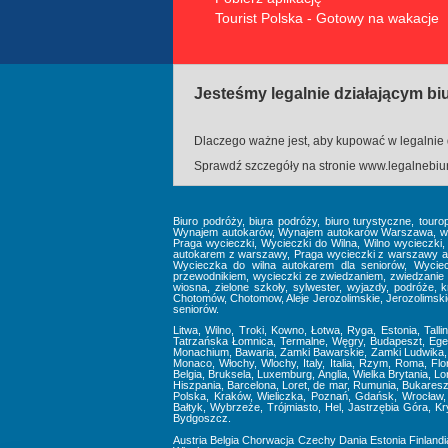
Tourist Polska - Gotowy na wakacje
Jesteśmy legalnie działającym b
Dlaczego ważne jest, aby kupować w legalnie 
Sprawdź szczegóły na stronie
www.legalnebiur
Biuro podróży, biura podróży, biuro turystyczne, touro
Wynajem autokarów, Wynajem autokarów Warszawa, wynaj
Praga wycieczki, Wycieczki do Wilna, Wilno wycieczki
autokarem z warszawy, Praga wycieczki z warszawy au
Wycieczka do wilna autokarem dla seniorów, Wyciec
przewodnikiem, wycieczki ze zwiedzaniem, zwiedzanie 
wiosna, zielone szkoły, sylwester, wyjazdy, podróże, kra
Chotomów, Chotomow, Aleje Jerozolimskie, Jerozolimskie, 
seniorów.
Litwa, Wilno, Troki, Kowno, Łotwa, Ryga, Estonia, Talli
Tatrzańska Łomnica, Termalne, Węgry, Budapeszt, Eger,
Monachium, Bawaria, Zamki Bawarskie, Zamki Ludwika, U
Monaco, Włochy, Wlochy, Italy, Italia, Rzym, Roma, Fl
Belgia, Bruksela, Luxemburg, Anglia, Wielka Brytania, L
Hiszpania, Barcelona, Loret, de mar, Rumunia, Bukareszt
Polska, Kraków, Wieliczka, Poznań, Gdańsk, Wrocław, 
Bałtyk, Wybrzeże, Trójmiasto, Hel, Jastrzębia Góra, 
Bydgoszcz.
Austria
Belgia
Chorwacja
Czechy
Dania
Estonia
Finlandi