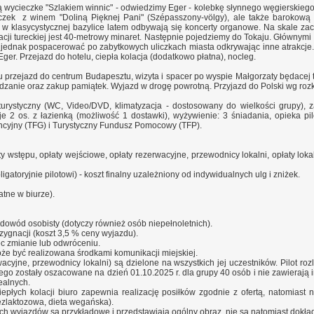
wycieczke "Szlakiem winnic" - odwiedzimy Eger - kolebkę słynnego węgierskiego wi
iczek z winem "Doliną Pięknej Pani" (Szépasszony-völgy), ale także barokową 
w klasycystycznej bazylice latem odbywają się koncerty organowe. Na skale za
ji tureckiej jest 40-metrowy minaret. Następnie pojedziemy do Tokaju. Głównymi z
to jednak pospacerować po zabytkowych uliczkach miasta odkrywając inne atrakcje
ger. Przejazd do hotelu, ciepła kolacja (dodatkowo płatna), nocleg.
 przejazd do centrum Budapesztu, wizyta i spacer po wyspie Małgorzaty będacej 
edzanie oraz zakup pamiątek. Wyjazd w drogę powrotną. Przyjazd do Polski wg rozk
urystyczny (WC, Video/DVD, klimatyzacja - dostosowany do wielkości grupy), za
oje 2 os. z łazienką (możliwość 1 dostawki), wyżywienie: 3 śniadania, opieka p
cyjny (TFG) i Turystyczny Fundusz Pomocowy (TFP).
ety wstępu, opłaty wejściowe, opłaty rezerwacyjne, przewodnicy lokalni, opłaty lo
ligatoryjnie pilotowi) - koszt finalny uzależniony od indywidualnych ulg i zniżek.
łatne w biurze).
 dowód osobisty (dotyczy również osób niepełnoletnich).
ygnacji (koszt 3,5 % ceny wyjazdu).
ec zmianie lub odwróceniu.
że być realizowana środkami komunikacji miejskiej.
acyjne, przewodnicy lokalni) są dzielone na wszystkich jej uczestników. Pilot roz
nego zostały oszacowane na dzień 01.10.2025 r. dla grupy 40 osób i nie zawieraj
ealnych.
łych kolacji biuro zapewnia realizację posiłków zgodnie z ofertą, natomiast nie
bezlaktozowa, dieta wegańska).
ach wyjazdów są przykładowe i przedstawiają ogólny obraz, nie są natomiast dok