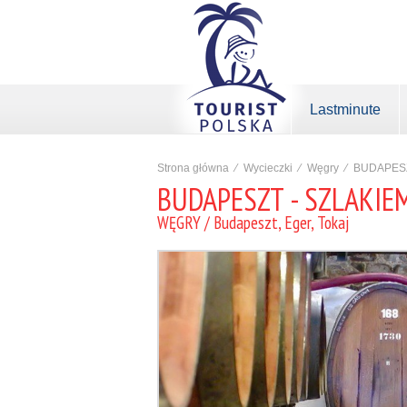
Lastminute
Strona główna
⁄
Wycieczki
⁄
Węgry
⁄
BUDAPESZ
BUDAPESZT - SZLAKIEM
WĘGRY / Budapeszt, Eger, Tokaj