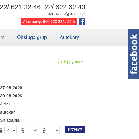
22/ 621 32 46, 22/ 622 62 43
rezerwacje@tourist.pl
Alarmowy: 660 023 224 / 24 h
em
Obsługa grup
Autokary
27.08.2026
30.08.2026
4 dni
autokar
Śniadania
Przelicz