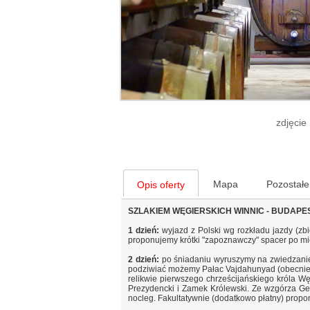
zdjęcie
Mapa
Pozostałe
Opis oferty
SZLAKIEM WĘGIERSKICH WINNIC - BUDAPES
1 dzień:
wyjazd z Polski wg rozkładu jazdy (zb
proponujemy krótki "zapoznawczy" spacer po mie
2 dzień:
po śniadaniu wyruszymy na zwiedzanie
podziwiać możemy Pałac Vajdahunyad (obecnie 
relikwie pierwszego chrześcijańskiego króla 
Prezydencki i Zamek Królewski. Ze wzgórza Gel
nocleg. Fakultatywnie (dodatkowo płatny) propo