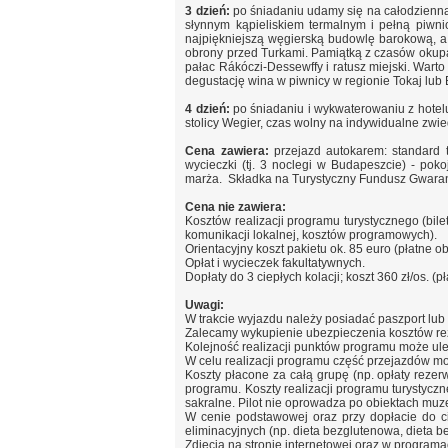
3 dzień:
po śniadaniu udamy się na całodzienną 
słynnym kąpieliskiem termalnym i pełną piwn
najpiękniejszą węgierską budowlę barokową, a 
obrony przed Turkami. Pamiątką z czasów okupac
pałac Rákóczi-Dessewffy i ratusz miejski. War
degustację wina w piwnicy w regionie Tokaj lub E
4 dzień:
po śniadaniu i wykwaterowaniu z hotelu
stolicy Wegier, czas wolny na indywidualne zwi
Cena zawiera:
przejazd autokarem: standard t
wycieczki (tj. 3 noclegi w Budapeszcie) - pok
marża.
Składka na Turystyczny Fundusz Gwaran
Cena nie zawiera:
Kosztów realizacji programu turystycznego (bil
komunikacji lokalnej, kosztów programowych).
Orientacyjny koszt pakietu ok. 85 euro (płatne ob
Opłat i wycieczek fakultatywnych.
Dopłaty do 3 ciepłych kolacji; koszt 360 zł/os. (p
Uwagi:
W trakcie wyjazdu należy posiadać paszport lub
Zalecamy wykupienie ubezpieczenia kosztów rez
Kolejność realizacji punktów programu może ul
W celu realizacji programu część przejazdów mo
Koszty płacone za całą grupę (np. opłaty rezerw
programu. Koszty realizacji programu turystycz
sakralne. Pilot nie oprowadza po obiektach muz
W cenie podstawowej oraz przy dopłacie do ciep
eliminacyjnych (np. dieta bezglutenowa, dieta 
Zdjęcia na stronie internetowej oraz w program