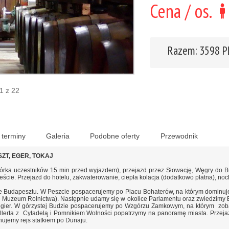
Cena / os.
Razem: 3598 
 1 z 22
 terminy
Galeria
Podobne oferty
Przewodnik
ZT, EGER, TOKAJ
iórka uczestników 15 min przed wyjazdem), przejazd przez Słowację, Węgry do B
ście. Przejazd do hotelu, zakwaterowanie, ciepła kolacja (dodatkowo płatna), noc
 Budapesztu. W Peszcie pospacerujemy po Placu Bohaterów, na którym dominuje 
Muzeum Rolnictwa). Następnie udamy się w okolice Parlamentu oraz zwiedzimy Ba
Węgier. W górzystej Budzie pospacerujemy po Wzgórzu Zamkowym, na którym zob
lerta z Cytadelą i Pomnikiem Wolności popatrzymy na panoramę miasta. Przejazd
nujemy rejs statkiem po Dunaju.