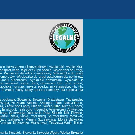
 biuro turystyczno pielgrzymkowe, wycieczki, wycieczka,
nsport osób, Wycieczki po polsce, Wycieczki do Pragi,
we, Wycieczki do wilna z warszawy, Wycieczka do pragi
emerytów, Wycieczka do pragi autokarem dla seniorów,
ieczki autokarem, wycieczki samolotem, wycieczki z
weekend, obozy, narty, zimowiska, lato, zima, jesień,
polska, turysta, turysta polska, turystapolska, tth, tth,
I wieku, kluby, kluby seniora, seniorzy, dla seniora, dla
ta podkowa, Słowacja, Slowacja, Bratysława, Tatralandia,
Wyspa, Poczdam, Kolonia, Sztuttgart, Ren, Dolina Renu,
, Zamki nad Loarą, Orlean, Wieża Eiffla, Nicea, Canes,
, Innsbruck, Salzburg, Holandia, Amsterdam, Antwerpia,
aga, Chorwacja, Dubrovnik, Pula, Sibenik, Krk, Plitwice,
aloniki, Rosja, Sankt Petersburg, St Petersburg, Moskwa,
atry, Zakopane, Pieniny, Szczawnica, Morze Bałtyckie,
ze, Zamość, Mazowsze, Warszawa, Żelazowa Wola, Toruń,
munia
Słowacja
Słowenia
Szwecja
Węgry
Wielka Brytania