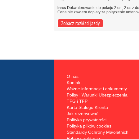
Inne:
Dokwaterowanie do pokoju 2 os., 2 os z do
Cena nie zawiera dopłaty za połączenie anteno
Zobacz rozkład jazdy
O nas
Kontakt
Ważne informacje i dokumenty
Polisy i Warunki Ubezpieczenia
TFG i TFP
Karta Stałego Klienta
Jak rezerwować
Polityka prywatności
Polityka plików cookies
Standardy Ochrony Małoletnich
Pobierz aplikację