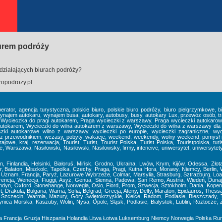
iurem podróży
działających biurach podróży?
opodrozy.pl
perator, agencja turystyczna, polskie biuro, polskie biuro podróży, biuro pielgrzymkowe,
em autokaru, wynajem busa, autokary, autobusy, busy, autokary Lux, przewóz osób, tra
, Wycieczka do pragi autokarem, Praga wycieczki z warszawy, Praga wycieczki autokaro
tokarem, Wycieczki do wilna autokarem z warszawy, Wycieczki do wilna z warszawy dla 
zki autokarowe wilno z warszawy, wycieczki po europie, wycieczki zagraniczne, wyc
z przewodnikiem, wczasy, pobyty, wakacje, weekend, weekendy, wolny weekend, pomysł na 
jowe, kraj, rezerwacja, Tourist, Turist, Tourist Polska, Turist Polska, Touristpolska, turist
Warszawa, Nasiłowski, Nasilowski, Nasilowsky, firmy, intencive, uniwersytet, uniwersytety II
nn, Finlandia, Helsinki, Białoruś, Mińsk, Grodno, Ukraina, Lwów, Krym, Kijów, Odessa, Zło
 Balaton, Miszkolc, Tapolka, Czechy, Praga, Pragi, Kutna Hora, Morawy, Niemcy, Berlin, 
znam, Francja, Paryż, Lazurowe Wybrzeże, Colmar, Marsylia, Strasburg, Sztrazburg, Loara
orencja, Wenecja, Fiuggi, Asyż, Genua, Sienna, Padowa, San Remo, Austria, Wiedeń, Dunaj
ondyn, Oxford, Stonehange, Norwegia, Oslo, Fiord, Prom, Szwecja, Sztokholm, Dania, Kopenh
, Drakula, Bułgaria, Warna, Sofia, Belgrad, Grecja, Ateny, Delfy, Maraton, Epidauros, Thess
Szczecin, Warmia, Mazury, Góry Świętokrzyskie, Kielce, Radom, Podlasie, Bieszczady, T
Krynica Morska, Kaszuby, Wolin, Nysa, Opole, Śląsk, Podlasie, Białystok, Lublin, Roztoc
a
Francja
Gruzja
Hiszpania
Holandia
Litwa
Łotwa
Luksemburg
Niemcy
Norwegia
Polska
Ru