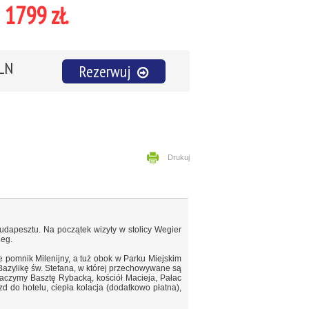
1799 zł.
PLN
Rezerwuj
Drukuj
udapesztu. Na początek wizyty w stolicy Wegier
leg.
pomnik Milenijny, a tuż obok w Parku Miejskim
zylikę św. Stefana, w której przechowywane są
aczymy Basztę Rybacką, kościół Macieja, Pałac
 do hotelu, ciepła kolacja (dodatkowo płatna),